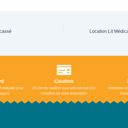
cassé
ant
Caution
t mutuelle pour
Un lien de caution vous sera envoyé à la
choisissez vo
 payant
réception de votre réservation
modal