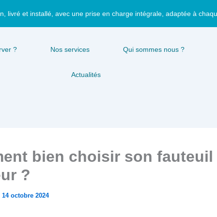
n, livré et installé, avec une prise en charge intégrale, adaptée à chaq
ver ?
Nos services
Qui sommes nous ?
Actualités
nt bien choisir son fauteuil
eur ?
/
14 octobre 2024