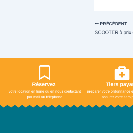
PRÉCÉDENT
SCOOTER à prix 
Réservez
Tiers pay
votre location en ligne ou en nous contactant
préparer votre ordonnance e
par mail ou téléphone
assurer votre tiers