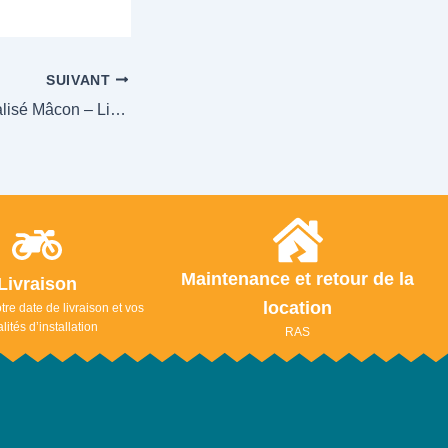
SUIVANT
Location Lit Médicalisé Mâcon – Livraison | SANTE SERVICES
Maintenance et retour de la
Livraison
location
tre date de livraison et vos
ités d’installation
RAS