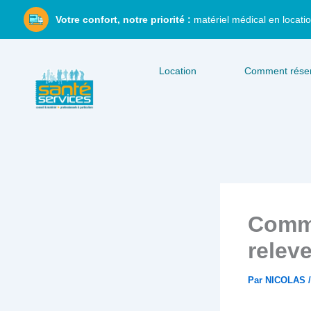
Aller
Votre confort, notre priorité :
matériel médical en locatio
au
contenu
Location
Comment réser
Comme
relev
Par
NICOLAS