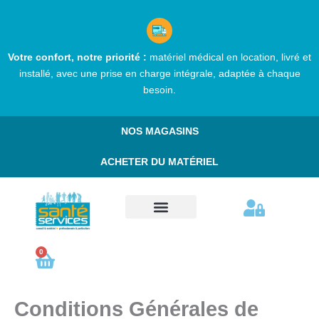
Aller
au
contenu
Votre confort, notre priorité :
matériel médical en location, livré et
installé, avec une prise en charge intégrale, adaptée à chaque
besoin.
NOS MAGASINS
ACHETER DU MATÉRIEL
Comment réserver ?
Nos services
Qui sommes nous ?
Nous contacter
0
Cart
Conditions Générales de