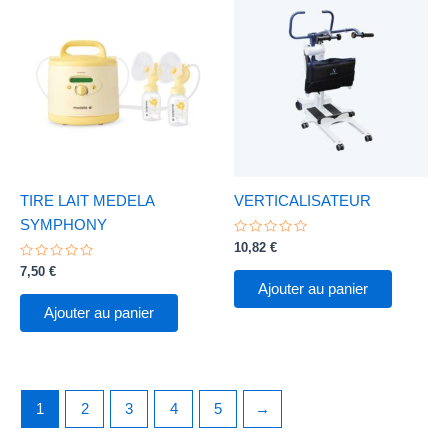
TIRE LAIT MEDELA
VERTICALISATEUR
SYMPHONY
Note
10,82
€
0
Note
sur
7,50
€
0
5
Ajouter au panier
sur
5
Ajouter au panier
1
2
3
4
5
→