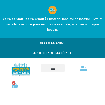
Aller
au
contenu
Votre confort, notre priorité :
matériel médical en location, livré et
installé, avec une prise en charge intégrale, adaptée à chaque
besoin.
NOS MAGASINS
ACHETER DU MATÉRIEL
Comment réserver ?
Nos services
Qui sommes nous ?
Nous contacter
0
Cart