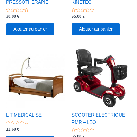
PRESSOTHERAPIE
KINETEC
Note
Note
30,00
€
65,00
€
0
0
sur
sur
5
5
Ajouter au panier
Ajouter au panier
LIT MEDICALISE
SCOOTER ELECTRIQUE
PMR – LEO
Note
12,60
€
0
sur
Note
55,00
€