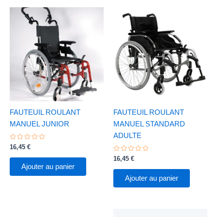
FAUTEUIL ROULANT
FAUTEUIL ROULANT
MANUEL JUNIOR
MANUEL STANDARD
ADULTE
Note
16,45
€
0
sur
Note
16,45
€
5
0
Ajouter au panier
sur
5
Ajouter au panier