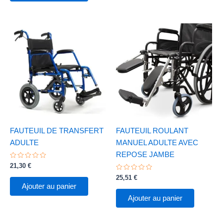
FAUTEUIL DE TRANSFERT
FAUTEUIL ROULANT
ADULTE
MANUEL ADULTE AVEC
REPOSE JAMBE
Note
21,30
€
0
sur
Note
25,51
€
5
0
Ajouter au panier
sur
5
Ajouter au panier