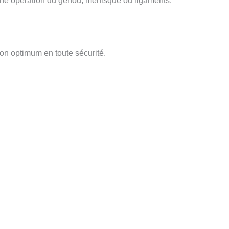
 une opération du genou, ménisque ou ligaments.
ion optimum en toute sécurité.