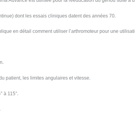
rima Advance est utilisée pour la rééducation du genou suite à
ntinue) dont les essais cliniques datent des années 70.
que en détail comment utiliser l’arthromoteur pour une utilisat
n.
u patient, les limites angulaires et vitesse.
° à 115°.
.