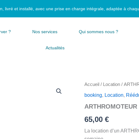
n, livré et installé, avec une prise en charge intégrale, adaptée à chaq
ver ?
Nos services
Qui sommes nous ?
Actualités
quantité
Accueil
/
Location
/ ARTH
de
booking
,
Location
,
Réédu
ARTHROMOTEUR
KINETEC
ARTHROMOTEUR 
65,00
€
La location d’un ARTHR
semaine.