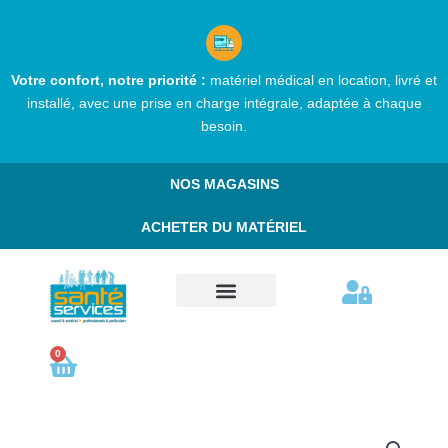
Aller
au
contenu
Votre confort, notre priorité :
matériel médical en location, livré et
installé, avec une prise en charge intégrale, adaptée à chaque
besoin.
NOS MAGASINS
ACHETER DU MATÉRIEL
Comment réserver ?
Nos services
Qui sommes nous ?
Nous contacter
0
Cart
quantité
de