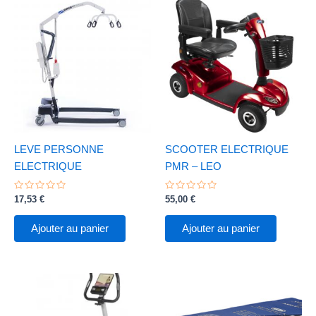
LEVE PERSONNE
SCOOTER ELECTRIQUE
ELECTRIQUE
PMR – LEO
Note
Note
17,53
€
55,00
€
0
0
sur
sur
5
5
Ajouter au panier
Ajouter au panier